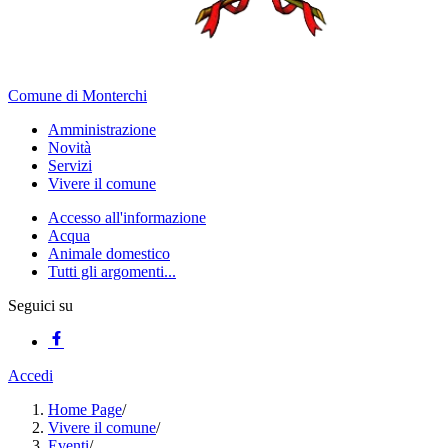
Comune di Monterchi
Amministrazione
Novità
Servizi
Vivere il comune
Accesso all'informazione
Acqua
Animale domestico
Tutti gli argomenti...
Seguici su
Accedi
Home Page
/
Vivere il comune
/
Eventi
/